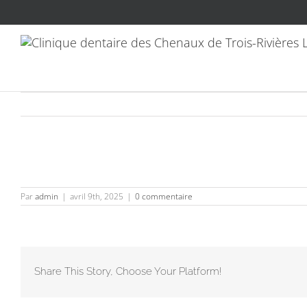
Passer
au
contenu
Par
admin
|
avril 9th, 2025
|
0 commentaire
Share This Story, Choose Your Platform!