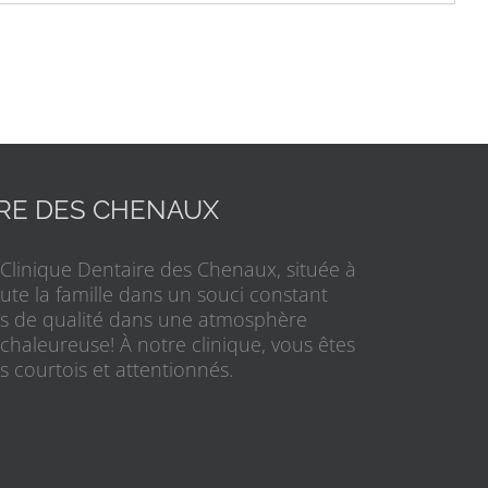
IRE DES CHENAUX
 Clinique Dentaire des Chenaux, située à
toute la famille dans un souci constant
res de qualité dans une atmosphère
 chaleureuse! À notre clinique, vous êtes
s courtois et attentionnés.