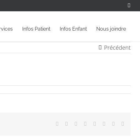
Face
rvices
Infos Patient
Infos Enfant
Nous joindre
Précédent
Facebook
X
Reddit
LinkedIn
Tumblr
Pinterest
Vk
Email