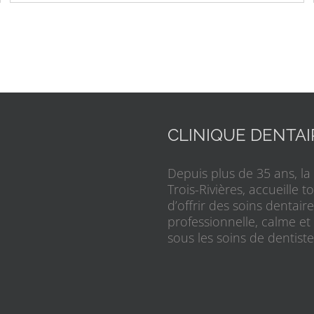
CLINIQUE DENTA
Depuis plus de 35 ans, la
Trois-Rivières, accueille 
d’offrir des soins dentai
professionnelle, calme et
sous les soins de dentiste