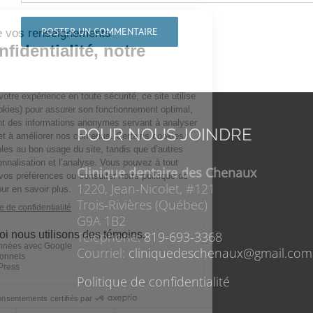
POUR NOUS JOINDRE
Clinique dentaire des Chenaux
1220, Jean-Nicolet, #121
Trois-Rivières (Québec)
G9A 1B2
Téléphone:
819-693-3368
Courriel:
cliniquedeschenaux@gmail.com
Politique de confidentialité