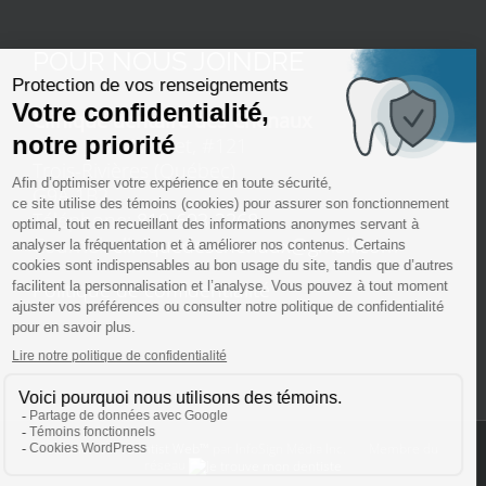
POUR NOUS JOINDRE
Clinique dentaire des Chenaux
1220, Jean-Nicolet, #121
Trois-Rivières (Québec)
G9A 1B2
Téléphone:
819-693-3368
Courriel:
cliniquedeschenaux@gmail.com
Politique de confidentialité
Solution ServDentist Web™
par InfoSign Média Inc. Membre du
réseau