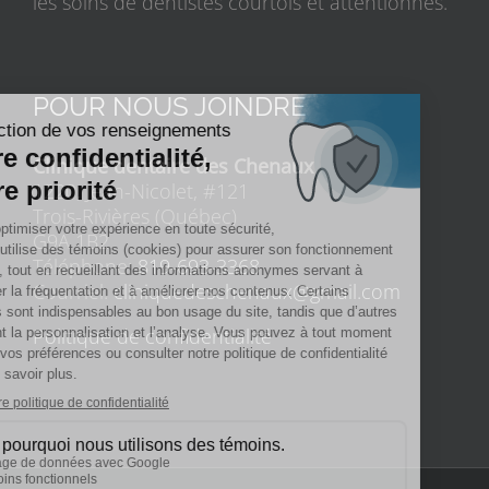
les soins de dentistes courtois et attentionnés.
POUR NOUS JOINDRE
Clinique dentaire des Chenaux
1220, Jean-Nicolet, #121
Trois-Rivières (Québec)
G9A 1B2
Téléphone:
819-693-3368
Courriel:
cliniquedeschenaux@gmail.com
Politique de confidentialité