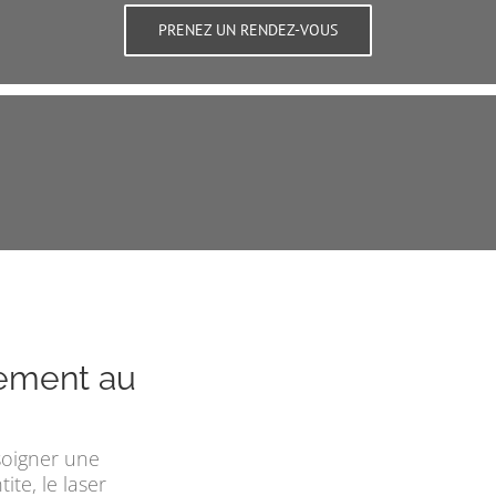
PRENEZ UN RENDEZ-VOUS
tement au
soigner une
ite, le laser