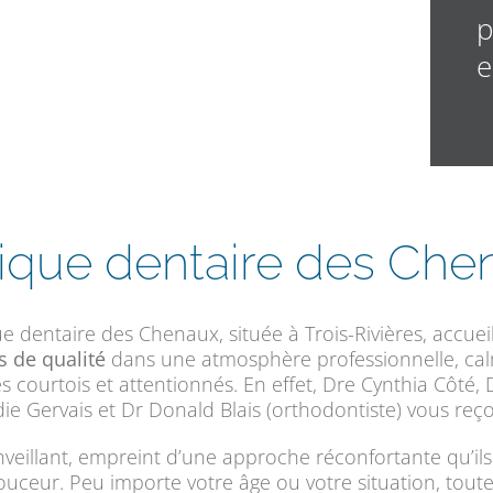
p
e
nique dentaire des Che
ue dentaire des Chenaux, située à Trois-Rivières, accueil
s de qualité
dans une atmosphère professionnelle, calm
es courtois et attentionnés. En effet, Dre Cynthia Côt
ie Gervais et Dr Donald Blais (orthodontiste) vous reçoi
illant, empreint d’une approche réconfortante qu’ils a
ouceur. Peu importe votre âge ou votre situation, tout