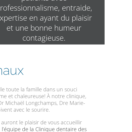
rofessionnalisme, entraide,
xpertise en ayant du plaisir
et une bonne humeur
contagieuse.
naux
le toute la famille dans un souci
e et chaleureuse! À notre clinique,
é, Dr Michaël Longchamps, Dre Marie-
vent avec le sourire.
uront le plaisir de vous accueillir
e
l’équipe de la Clinique dentaire des