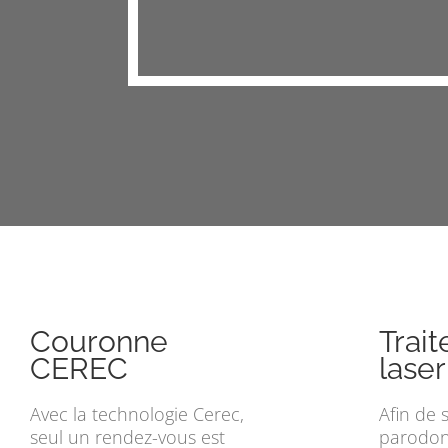
Couronne
Trai
CEREC
laser
Avec la technologie Cerec,
Afin de 
seul un rendez-vous est
parodont