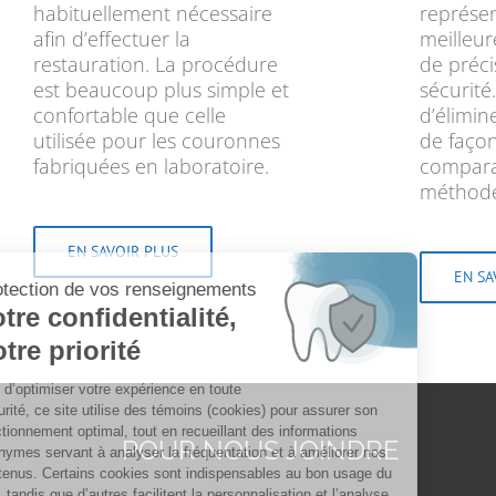
habituellement nécessaire
représen
afin d’effectuer la
meilleu
restauration. La procédure
de préci
est beaucoup plus simple et
sécurité.
confortable que celle
d’élimine
utilisée pour les couronnes
de faço
fabriquées en laboratoire.
compara
méthode
EN SAVOIR PLUS
EN SA
POUR NOUS JOINDRE