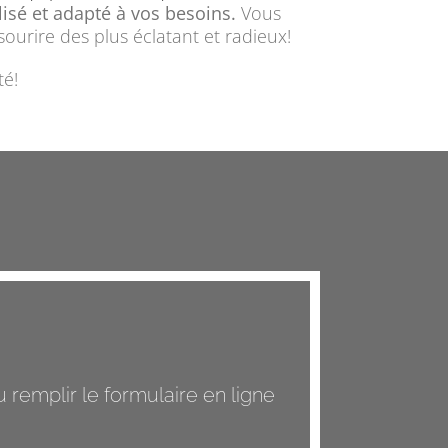
isé et adapté à vos besoins.
Vous
ourire des plus éclatant et radieux!
té!
remplir le formulaire en ligne