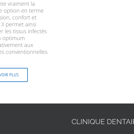
te vraiment la
re option en terme
sion, confort et
 Il permet ainsi
r les tissus infectés
n optimum
tivement aux
s conventionnelles.
VOIR PLUS
CLINIQUE DENTA