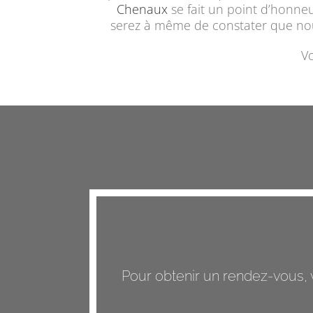
Chenaux
se fait un point d’honne
serez à même de constater que nous 
Vo
Pour obtenir un rendez-vous, 