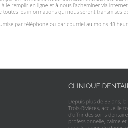
à le remplir en ligne et à nous l’acheminer via internet,
ue toutes les informations qui nous seront transmises d
umise par téléphone ou par courriel au moins 48 heure
CLINIQUE DENTA
Depuis plus de 35 ans, la
Trois-Rivières, accueille 
d’offrir des soins dentai
professionnelle, calme et
sous les soins de dentiste