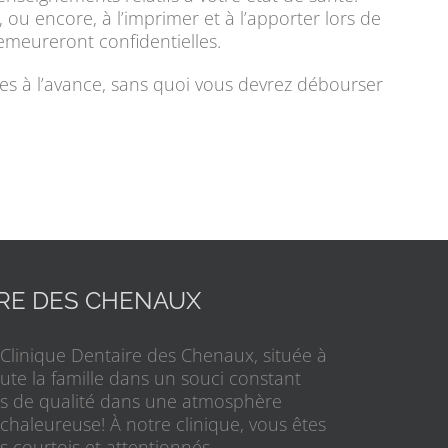
 ou encore, à l’imprimer et à l’apporter lors de
emeureront confidentielles.
s à l’avance, sans quoi vous devrez débourser
IRE DES CHENAUX
 Clinique Dentaire des Chenaux, située à
toute la famille dans un souci constant
res de qualité dans une atmosphère
 chaleureuse! À notre clinique, vous êtes
s courtois et attentionnés.