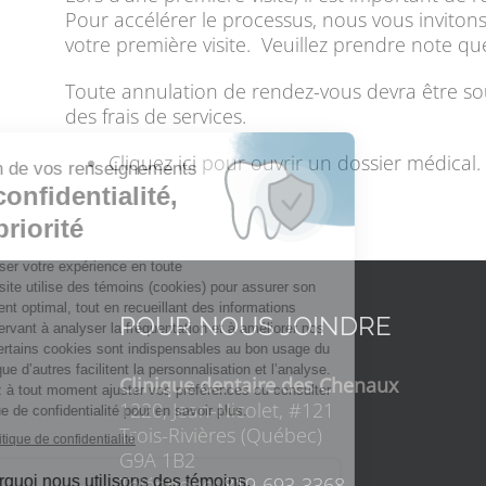
Pour accélérer le processus, nous vous invitons 
votre première visite. Veuillez prendre note q
Toute annulation de rendez-vous devra être so
des frais de services.
Cliquez ici
pour ouvrir un dossier médical.
POUR NOUS JOINDRE
Clinique dentaire des Chenaux
1220, Jean-Nicolet, #121
Trois-Rivières (Québec)
G9A 1B2
Téléphone:
819-693-3368