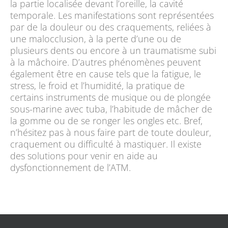
la partie localisée devant l’oreille, la cavité
temporale. Les manifestations sont représentées
par de la douleur ou des craquements, reliées à
une malocclusion, à la perte d’une ou de
plusieurs dents ou encore à un traumatisme subi
à la mâchoire. D’autres phénomènes peuvent
également être en cause tels que la fatigue, le
stress, le froid et l’humidité, la pratique de
certains instruments de musique ou de plongée
sous-marine avec tuba, l’habitude de mâcher de
la gomme ou de se ronger les ongles etc. Bref,
n’hésitez pas à nous faire part de toute douleur,
craquement ou difficulté à mastiquer. Il existe
des solutions pour venir en aide au
dysfonctionnement de l’ATM.