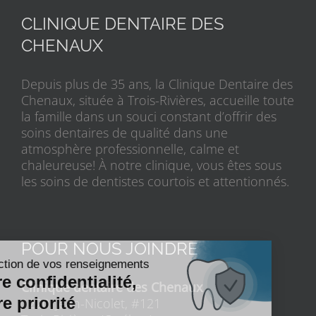
CLINIQUE DENTAIRE DES
CHENAUX
Depuis plus de 35 ans, la Clinique Dentaire des
Chenaux, située à Trois-Rivières, accueille toute
la famille dans un souci constant d’offrir des
soins dentaires de qualité dans une
atmosphère professionnelle, calme et
chaleureuse! À notre clinique, vous êtes sous
les soins de dentistes courtois et attentionnés.
POUR NOUS JOINDRE
Clinique dentaire des Chenaux
1220, Jean-Nicolet, #121