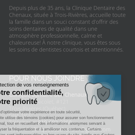
Depuis plus de 35 ans, la Clinique Dentaire des
Chenaux, située à Trois-Rivières, accueille toute
la famille dans un souci constant d’offrir des
soins dentaires de qualité dans une
atmosphère professionnelle, calme et
chaleureuse! À notre clinique, vous êtes sous
les soins de dentistes courtois et attentionnés.
POUR NOUS JOINDRE
Clinique dentaire des Chenaux
1220, Jean-Nicolet, #121
Trois-Rivières (Québec)
G9A 1B2
Téléphone:
819-693-3368
Courriel:
cliniquedeschenaux@gmail.com